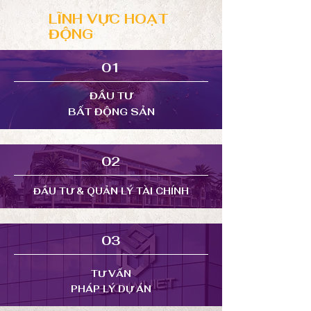
LĨNH VỰC HOẠT
ĐỘNG
01
ĐẦU TƯ
BẤT ĐỘNG SẢN
02
ĐẦU TƯ & QUẢN LÝ
TÀI CHÍNH
03
TƯ VẤN
PHÁP LÝ D
Ự ÁN