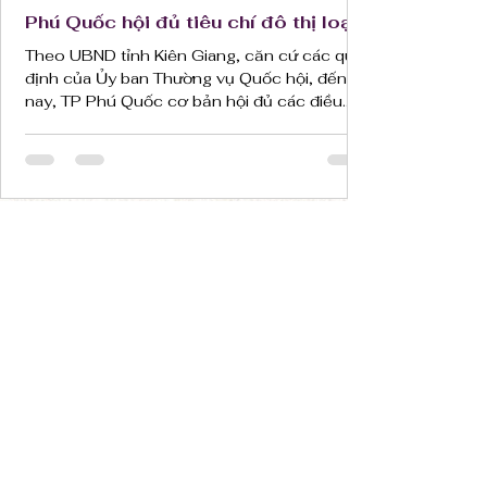
Phú Quốc hội đủ tiêu chí đô thị loại I
Theo UBND tỉnh Kiên Giang, căn cứ các quy
định của Ủy ban Thường vụ Quốc hội, đến
nay, TP Phú Quốc cơ bản hội đủ các điều
kiện của đô thị...
Phú Quốc: Lựa chọn số một để an
cư sống trẻ, vui khỏe tuổi già