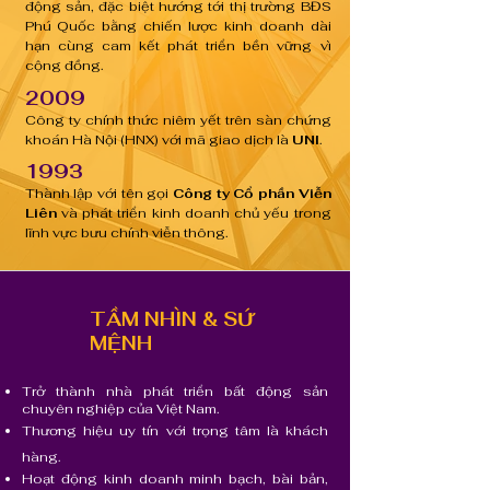
động sản, đặc biệt hướng tới thị trường BĐS
Phú Quốc bằng chiến lược kinh doanh dài
hạn cùng cam kết phát triển bền vững vì
cộng đồng.
2009
Công ty chính thức niêm yết trên sàn chứng
khoán Hà Nội (HNX) với mã giao dịch là
UNI
.
1993
Thành lập với tên gọi
Công ty Cổ phần Viễn
Liên
và phát triển kinh doanh chủ yếu trong
lĩnh vực bưu chính viễn thông.
TẦM NHÌN & SỨ
MỆNH
Trở thành nhà phát triển bất động sản
chuyên nghiệp của Việt Nam.
Thương hiệu uy tín với trọng tâm là khách
hàng.
Hoạt động kinh doanh minh bạch, bài bản,