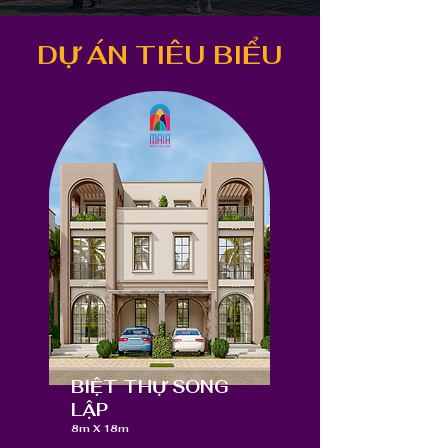
DỰ ÁN TIÊU BIỂU
BIỆT THỰ SONG
LẬP
8m X 18m