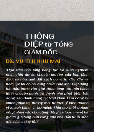
THÔNG
ĐIỆP
từ
TỔNG
GIÁM ĐỐC
Bà. VŨ THỊ NHƯ MAI
"Dựa trên nền tảng năng lực và kinh nghiệm
phát triển dự án chuyên nghiệp của ban lãnh
đạo, sở hữu quỹ đất sạch có vị trí đắc địa và
tiềm lực tài chính vững chắc, Sao Mai Việt đang
bắt đầu bước vào giai đoạn tăng tốc trên hành
trình chuyển mình trở thành nhà phát triển bất
động sản danh tiếng tại Việt Nam. Đưa công ty
chinh phục thị trường mới từ triết lý kinh doanh
vì khách hàng, vì sứ mệnh kiến tạo môi trường
sống nhân văn cho cộng đồng và luôn mang lại
giá trị gia tăng bền vững cho nhà đầu tư là đích
đến của chúng tôi."