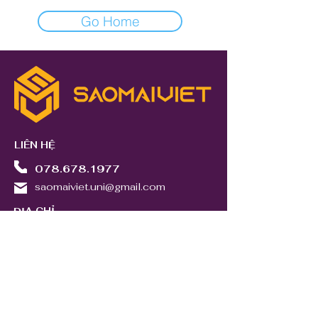
Go Home
LIÊN HỆ
078.678.1977
saomaiviet.uni@gmail.com
ĐỊA CHỈ
A3.4A-12 Tháp A3, The Goldview,
346 Bến Vân Đồn, Quận 4, TP.HCM
FOLLOW
Xin lưu ý: Hình ảnh chỉ mang tính chất minh họa. Mọi thông tin
trên website này đúng tại thời điểm phát hành và có thể được
điều chỉnh mà không cần thông báo trước.