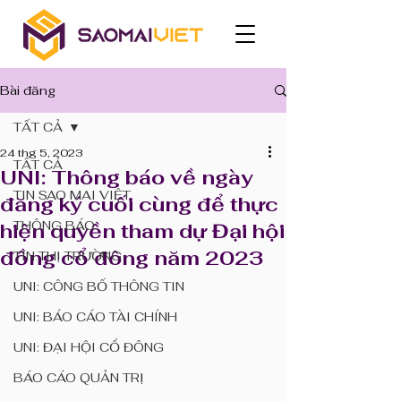
Bài đăng
TẤT CẢ
24 thg 5, 2023
TẤT CẢ
UNI: Thông báo về ngày
TIN SAO MAI VIỆT
đăng ký cuối cùng để thực
THÔNG BÁO
hiện quyền tham dự Đại hội
đồng cổ đông năm 2023
TIN THỊ TRƯỜNG
UNI: CÔNG BỐ THÔNG TIN
UNI: BÁO CÁO TÀI CHÍNH
UNI: ĐẠI HỘI CỔ ĐÔNG
BÁO CÁO QUẢN TRỊ