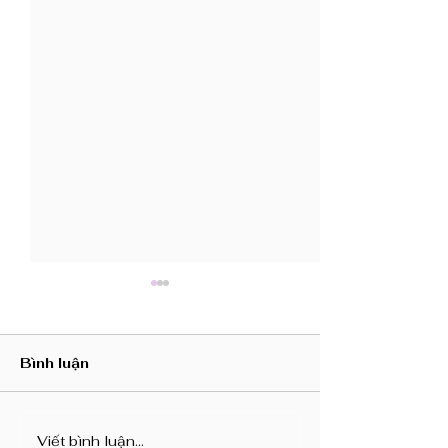
Bình luận
Viết bình luận...
CBTT Thay đổi Giấy
Báo cáo Quản 