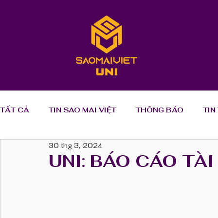
TẤT CẢ
TIN SAO MAI VIỆT
THÔNG BÁO
TIN
30 thg 3, 2024
UNI: BÁO CÁO TÀI CHÍNH
UNI: ĐẠI HỘI CỔ ĐÔ
UNI: BÁO CÁO TÀ