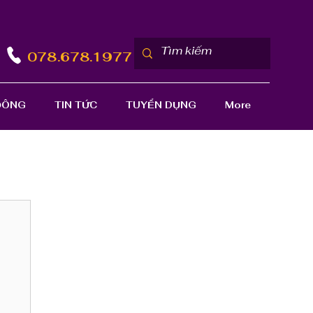
078.678.1977
ĐÔNG
TIN TỨC
TUYỂN DỤNG
More