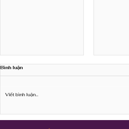
Bình luận
Viết bình luận...
BÁO CÁO TÀI CHÍNH
BÁO CÁO 
QUÝ 2 / 2026
QUÝ I / 2