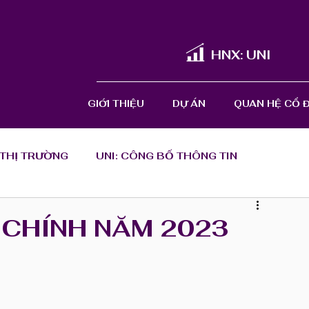
HNX: UNI
GIỚI THIỆU
DỰ ÁN
QUAN HỆ CỔ 
 THỊ TRƯỜNG
UNI: CÔNG BỐ THÔNG TIN
NG
BÁO CÁO QUẢN TRỊ
I CHÍNH NĂM 2023