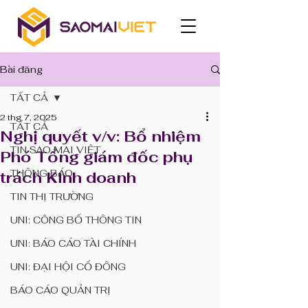
Bài đăng
TẤT CẢ
2 thg 7, 2025
TẤT CẢ
Nghị quyết v/v: Bổ nhiệm
TIN SAO MAI VIỆT
Phó Tổng giám đốc phụ
THÔNG BÁO
trách Kinh doanh
TIN THỊ TRƯỜNG
UNI: CÔNG BỐ THÔNG TIN
UNI: BÁO CÁO TÀI CHÍNH
UNI: ĐẠI HỘI CỔ ĐÔNG
BÁO CÁO QUẢN TRỊ