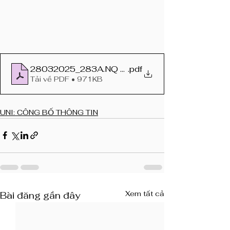
28032025_283A.NQ Danh sach NĐT du kien
.pdf
Tải về PDF • 971KB
UNI: CÔNG BỐ THÔNG TIN
Xem tất cả
Bài đăng gần đây