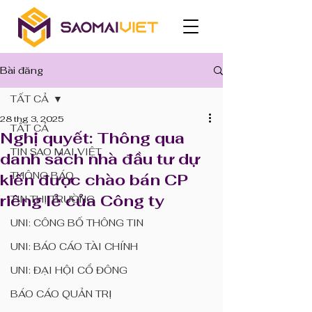
Bài đăng
TẤT CẢ
28 thg 3, 2025
TẤT CẢ
Nghị quyết: Thông qua
TIN SAO MAI VIỆT
danh sách nhà đầu tư dự
THÔNG BÁO
kiến được chào bán CP
riêng lẻ của Công ty
TIN THỊ TRƯỜNG
UNI: CÔNG BỐ THÔNG TIN
UNI: BÁO CÁO TÀI CHÍNH
UNI: ĐẠI HỘI CỔ ĐÔNG
BÁO CÁO QUẢN TRỊ