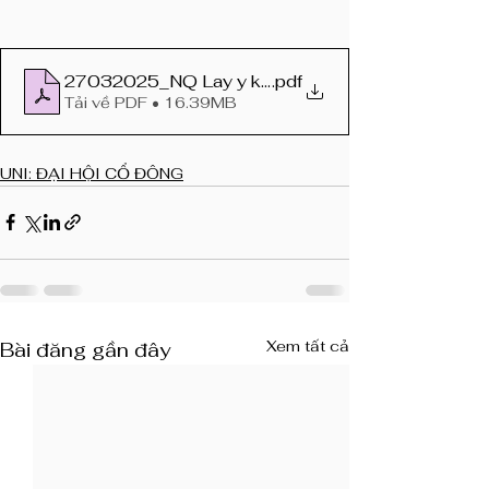
27032025_NQ Lay y kien co dong 2025
.pdf
Tải về PDF • 16.39MB
UNI: ĐẠI HỘI CỔ ĐÔNG
Xem tất cả
Bài đăng gần đây