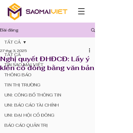
Bài đăng
TẤT CẢ
27 thg 3, 2025
TẤT CẢ
Nghị quyết ĐHĐCĐ: Lấy ý
TIN SAO MAI VIỆT
kiến cổ đông bằng văn bản
THÔNG BÁO
TIN THỊ TRƯỜNG
UNI: CÔNG BỐ THÔNG TIN
UNI: BÁO CÁO TÀI CHÍNH
UNI: ĐẠI HỘI CỔ ĐÔNG
BÁO CÁO QUẢN TRỊ