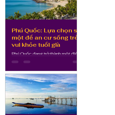
Phú Quốc: Lựa chọn số
một để an cư sống trẻ,
vui khỏe tuổi già
Phú Quốc đang trở thành một điểm
đến cực hấp dẫn để an cư và đặc
biệt là dưỡng già. Sức hút đó không
chỉ tới từ nhịp sống bình yên, bề...