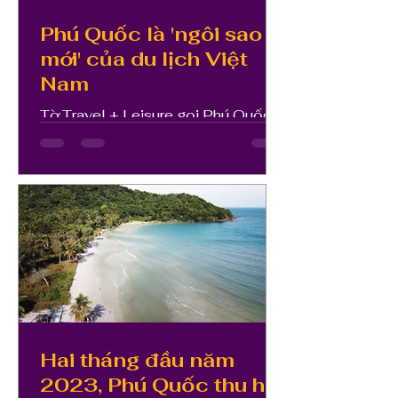
Phú Quốc là 'ngôi sao
mới' của du lịch Việt
Nam
Tờ Travel + Leisure gọi Phú Quốc
là "ngôi sao mới" và xếp hòn đảo
này ở vị trí thứ ba trong danh sách
23 điểm đến tốt nhất năm 2023.
"Hòn...
Hai tháng đầu năm
2023, Phú Quốc thu hút