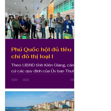
Phú Quốc hội đủ tiêu
chí đô thị loại I
Theo UBND tỉnh Kiên Giang, căn
cứ các quy định của Ủy ban Thường
vụ Quốc hội, đến nay, TP Phú Quốc
cơ bản hội đủ các điều kiện của đô
thị...