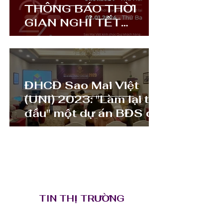
THÔNG BÁO THỜI
GIAN NGHỈ TẾT
DƯƠNG LỊCH 2024🔰
ĐHCĐ Sao Mai Việt
(UNI) 2023: "Làm lại từ
đầu" một dự án BĐS có
doanh thu hơn 3000 tỷ
1
/
2
TIN THỊ TRƯỜNG