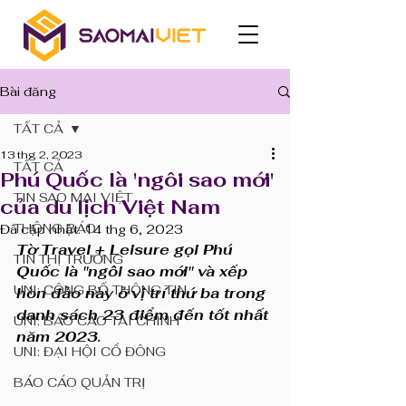
Bài đăng
TẤT CẢ
13 thg 2, 2023
TẤT CẢ
Phú Quốc là 'ngôi sao mới'
TIN SAO MAI VIỆT
của du lịch Việt Nam
THÔNG BÁO
Đã cập nhật:
14 thg 6, 2023
Tờ Travel + Leisure gọi Phú 
TIN THỊ TRƯỜNG
Quốc là "ngôi sao mới" và xếp 
UNI: CÔNG BỐ THÔNG TIN
hòn đảo này ở vị trí thứ ba trong 
danh sách 23 điểm đến tốt nhất 
UNI: BÁO CÁO TÀI CHÍNH
năm 2023.
UNI: ĐẠI HỘI CỔ ĐÔNG
BÁO CÁO QUẢN TRỊ