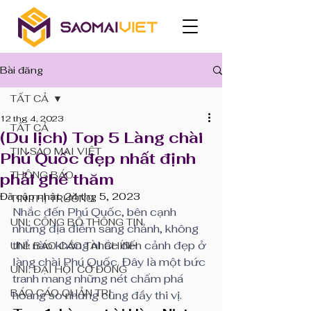
Bài đăng
TẤT CẢ
12 thg 4, 2023
TẤT CẢ
(Du lịch) Top 5 Làng chài
TIN SAO MAI VIỆT
Phú Quốc đẹp nhất định
THÔNG BÁO
phải ghé thăm
Đã cập nhật:
24 thg 5, 2023
TIN THỊ TRƯỜNG
Nhắc đến Phú Quốc, bên cạnh 
UNI: CÔNG BỐ THÔNG TIN
những địa điểm sang chảnh, không 
thể nào không nhắc đến cảnh đẹp ở 
UNI: BÁO CÁO TÀI CHÍNH
làng chài Phú Quốc. Đây là một bức 
UNI: ĐẠI HỘI CỔ ĐÔNG
tranh mang những nét chấm phá 
BÁO CÁO QUẢN TRỊ
hoang sơ nhưng cũng đầy thi vị. 