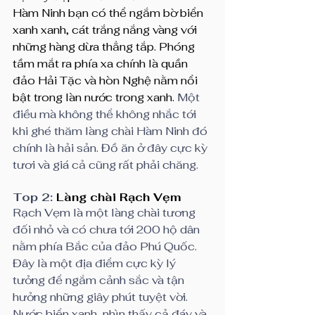
Hàm Ninh bạn có thể ngắm bờ biển 
xanh xanh, cát trắng nắng vàng với 
những hàng dừa thẳng tắp. Phóng 
tầm mắt ra phía xa chính là quần 
đảo Hải Tặc và hòn Nghệ nằm nổi 
bật trong làn nước trong xanh. 
Một 
điều mà không thể không nhắc tới 
khi ghé thăm làng chài Hàm Ninh đó 
chính là hải sản. Đồ ăn ở đây cực kỳ 
tươi và giá cả cũng rất phải chăng.
Top 2: 
Làng chài Rạch Vẹm
Rạch Vẹm là một làng chài tương 
đối nhỏ và có chưa tới 200 hộ dân 
nằm phía Bắc của đảo Phú Quốc. 
Đây là một địa điểm cực kỳ lý 
tưởng để ngắm cảnh sắc và tận 
hưởng những giây phút tuyệt vời. 
Nước biển xanh, nhìn thấy cả đáy và 