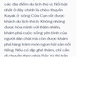
các địa điểm du lịch thú vị. Nổi bật 
nhất ở đây chính là chèo thuyền 
Kayak ở  sông Cửa Cạn rất được 
khách du lịch thích. Không những 
được hòa mình với thiên nhiên, 
khám phá cuộc sống yên bình của 
người dân chài mà còn được khám 
phá hàng trăm món ngon hải sản nổi 
tiếng. Nếu có dịp ghé thăm, chỉ cần 
di chuyển theo phía Bắc từ thị trấn 
Đông Dương 14km là sẽ bắt gặp 
làng chài Cửa Cạn này.
Top 5: Làng chài Hòn Thơm
Khi ghé thăm cảng An Thới của Phú 
Quốc, sẽ chỉ mất hơn 30 phút để di 
chuyển tới làng chài Hòn Thơm. Ở 
đây được du khách biết đến với rất 